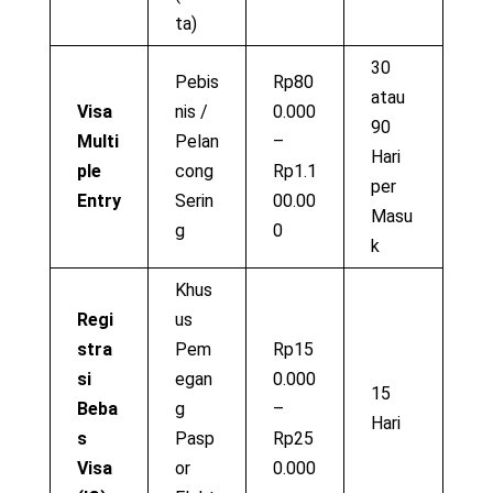
ta)
30
Pebis
Rp80
atau
Visa
nis /
0.000
90
Multi
Pelan
–
Hari
ple
cong
Rp1.1
per
Entry
Serin
00.00
Masu
g
0
k
Khus
Regi
us
stra
Pem
Rp15
si
egan
0.000
15
Beba
g
–
Hari
s
Pasp
Rp25
Visa
or
0.000