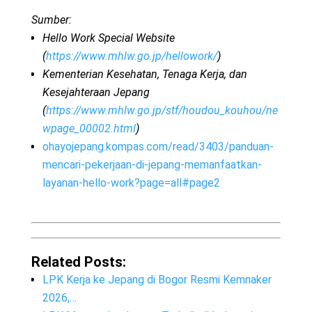
Sumber:
Hello Work Special Website
(
https://www.mhlw.go.jp/hellowork/
)
Kementerian Kesehatan, Tenaga Kerja, dan
Kesejahteraan Jepang
(
https://www.mhlw.go.jp/stf/houdou_kouhou/ne
wpage_00002.html
)
ohayojepang.kompas.com/read/3403/panduan-
mencari-pekerjaan-di-jepang-memanfaatkan-
layanan-hello-work?page=all#page2
Related Posts:
LPK Kerja ke Jepang di Bogor Resmi Kemnaker
2026,…