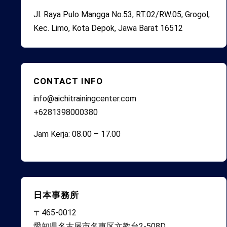
Jl. Raya Pulo Mangga No.53, RT.02/RW.05, Grogol,
Kec. Limo, Kota Depok, Jawa Barat 16512
CONTACT INFO
info@aichitrainingcenter.com
+6281398000380
Jam Kerja: 08.00 – 17.00
日本事務所
〒465-0012
愛知県名古屋市名東区文教台2-508D