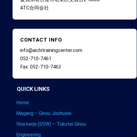
ATC合同会社
CONTACT INFO
info@aichitrainingcenter.com
052-710-7461
Fax: 052-710-7463
QUICK LINKS
Home
Magang – Ginou Jisshusei
Visa kerja (SSW) – Tokutei Ginou
Engineering