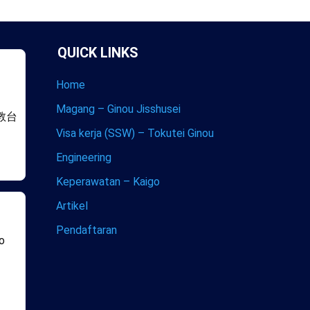
QUICK LINKS
Home
Magang – Ginou Jisshusei
教台
Visa kerja (SSW) – Tokutei Ginou
Engineering
Keperawatan – Kaigo
Artikel
Pendaftaran
co