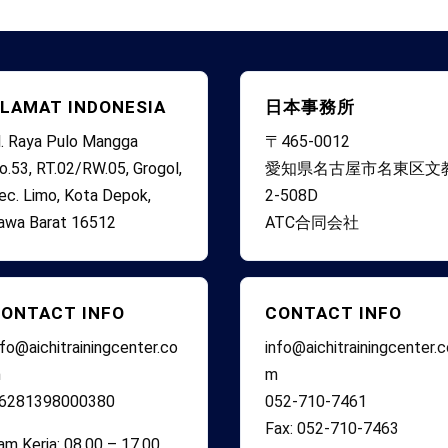
LAMAT INDONESIA
日本事務所
l. Raya Pulo Mangga
〒465-0012
o.53, RT.02/RW.05, Grogol,
愛知県名古屋市名東区文
ec. Limo, Kota Depok,
2-508D
awa Barat 16512
ATC合同会社
ONTACT INFO
CONTACT INFO
nfo@aichitrainingcenter.co
info@aichitrainingcenter.
m
m
6281398000380
052-710-7461
Fax: 052-710-7463
am Kerja: 08.00 – 17.00