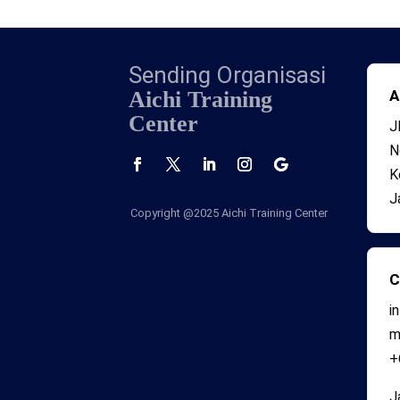
Sending Organisasi
Aichi Training
A
Center
J
N
K
J
Copyright @2025
Aichi Training Center
C
i
+
J