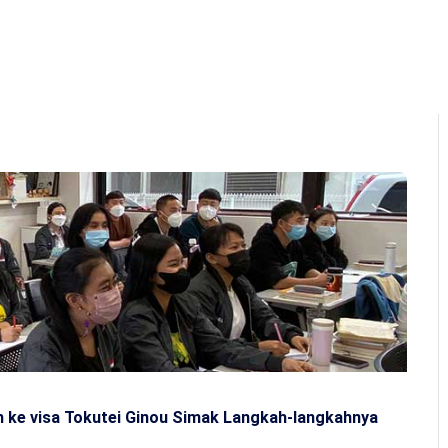
Home
About Us
Program
Q&A
Ga
h ke visa Tokutei Ginou Simak Langkah-langkahnya