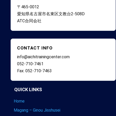
〒465-0012
愛知県名古屋市名東区文教台2-508D
ATC合同会社
CONTACT INFO
info@aichitrainingcenter.com
052-710-7461
Fax: 052-710-7463
QUICK LINKS
Home
Magang – Ginou Jisshusei