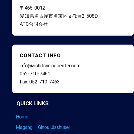
〒465-0012
愛知県名古屋市名東区文教台2-508D
ATC合同会社
CONTACT INFO
info@aichitrainingcenter.com
052-710-7461
Fax: 052-710-7463
QUICK LINKS
Home
Magang – Ginou Jisshusei