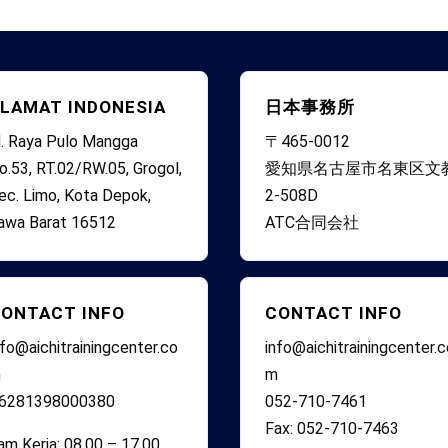
LAMAT INDONESIA
日本事務所
l. Raya Pulo Mangga
〒465-0012
o.53, RT.02/RW.05, Grogol,
愛知県名古屋市名東区文
ec. Limo, Kota Depok,
2-508D
awa Barat 16512
ATC合同会社
ONTACT INFO
CONTACT INFO
nfo@aichitrainingcenter.co
info@aichitrainingcenter.
m
m
6281398000380
052-710-7461
Fax: 052-710-7463
am Kerja: 08.00 – 17.00