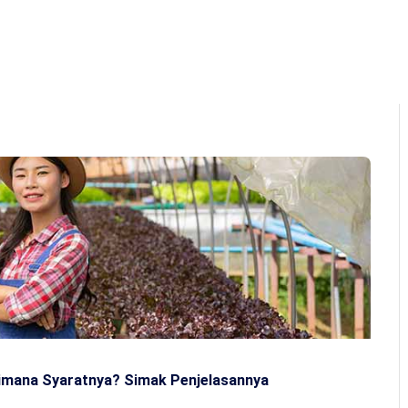
Home
About Us
Program
Q&A
Ga
aimana Syaratnya? Simak Penjelasannya