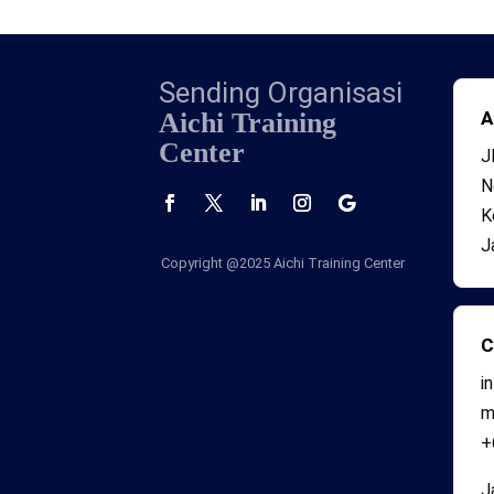
Sending Organisasi
Aichi Training
A
Center
J
N
K
J
Copyright @2025
Aichi Training Center
C
i
+
J