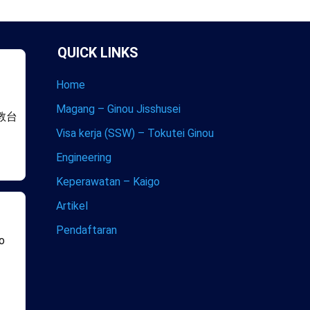
QUICK LINKS
Home
Magang – Ginou Jisshusei
教台
Visa kerja (SSW) – Tokutei Ginou
Engineering
Keperawatan – Kaigo
Artikel
Pendaftaran
co