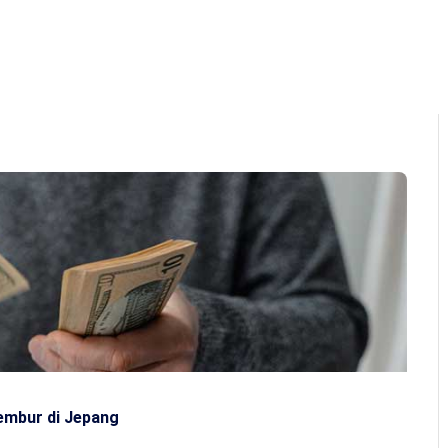
Home
About Us
Program
Q&A
Ga
embur di Jepang