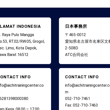
LAMAT INDONESIA
日本事務所
l. Raya Pulo Mangga
〒465-0012
o.53, RT.02/RW.05, Grogol,
愛知県名古屋市名東区文
ec. Limo, Kota Depok,
2-508D
awa Barat 16512
ATC合同会社
ONTACT INFO
CONTACT INFO
nfo@aichitrainingcenter.co
info@aichitrainingcenter.
m
m
6281398000380
052-710-7461
Fax: 052-710-7463
am Kerja: 08.00 – 17.00