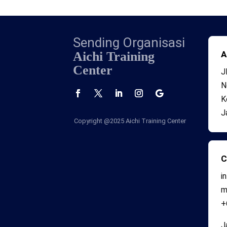
Sending Organisasi
Aichi Training
A
Center
J
N
K
J
Copyright @2025
Aichi Training Center
C
i
+
J