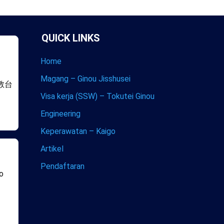
QUICK LINKS
Home
Magang – Ginou Jisshusei
教台
Visa kerja (SSW) – Tokutei Ginou
Engineering
Keperawatan – Kaigo
Artikel
Pendaftaran
co