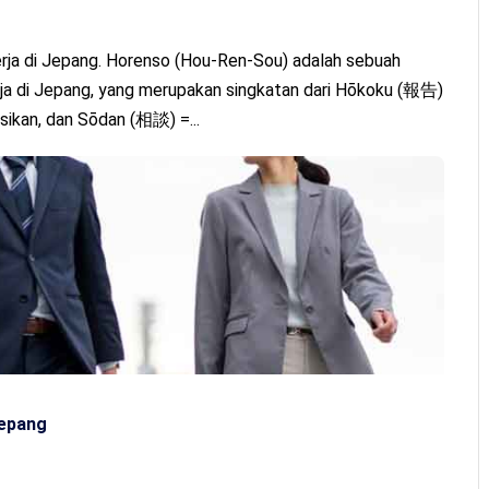
rja di Jepang. Horenso (Hou-Ren-Sou) adalah sebuah
ja di Jepang, yang merupakan singkatan dari Hōkoku (報告)
ikan, dan Sōdan (相談) =...
Jepang