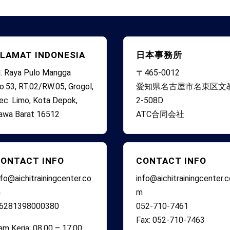
LAMAT INDONESIA
日本事務所
l. Raya Pulo Mangga
〒465-0012
o.53, RT.02/RW.05, Grogol,
愛知県名古屋市名東区文
ec. Limo, Kota Depok,
2-508D
awa Barat 16512
ATC合同会社
ONTACT INFO
CONTACT INFO
nfo@aichitrainingcenter.co
info@aichitrainingcenter.
m
m
6281398000380
052-710-7461
Fax: 052-710-7463
am Kerja: 08.00 – 17.00