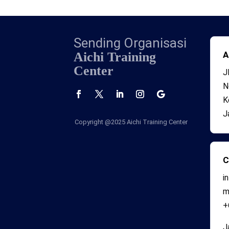
Sending Organisasi
Aichi Training
A
Center
J
N
K
J
Copyright @2025
Aichi Training Center
C
i
+
J