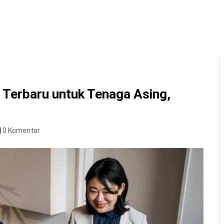
Home
About Us
Program
Q&A
Ga
 Terbaru untuk Tenaga Asing,
|
0 Komentar