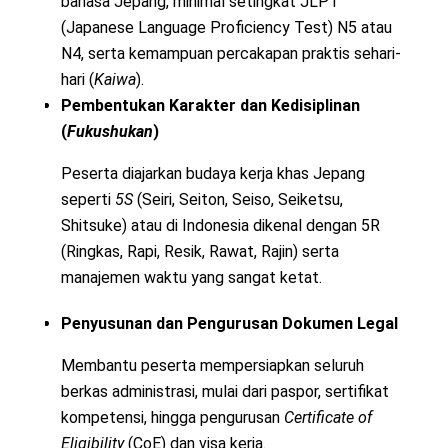
bahasa Jepang, minimal setingkat JLPT
(Japanese Language Proficiency Test) N5 atau
N4, serta kemampuan percakapan praktis sehari-
hari (
Kaiwa
).
Pembentukan Karakter dan Kedisiplinan
(
Fukushukan
)
Peserta diajarkan budaya kerja khas Jepang
seperti
5S
(Seiri, Seiton, Seiso, Seiketsu,
Shitsuke) atau di Indonesia dikenal dengan 5R
(Ringkas, Rapi, Resik, Rawat, Rajin) serta
manajemen waktu yang sangat ketat.
Penyusunan dan Pengurusan Dokumen Legal
Membantu peserta mempersiapkan seluruh
berkas administrasi, mulai dari paspor, sertifikat
kompetensi, hingga pengurusan
Certificate of
Eligibility
(CoE) dan visa kerja.