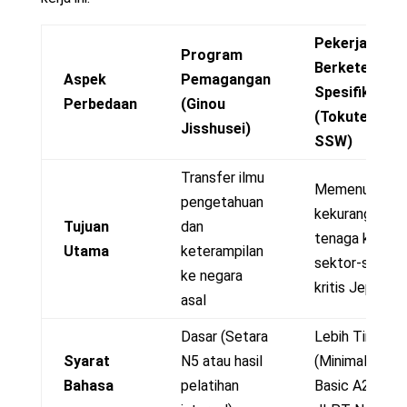
Pekerja
Program
Berketerampi
Aspek
Pemagangan
Spesifik
Perbedaan
(Ginou
(Tokutei Gino
Jisshusei)
SSW)
Transfer ilmu
Memenuhi
pengetahuan
kekurangan
Tujuan
dan
tenaga kerja di
Utama
keterampilan
sektor-sektor
ke negara
kritis Jepang
asal
Dasar (Setara
Lebih Tinggi
Syarat
N5 atau hasil
(Minimal JFT-
Bahasa
pelatihan
Basic A2 atau