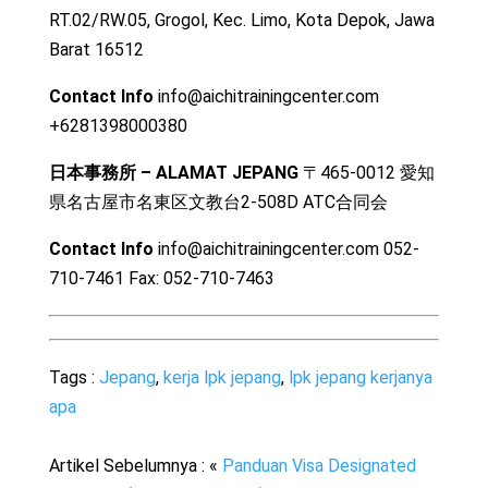
RT.02/RW.05, Grogol, Kec. Limo, Kota Depok, Jawa
Barat 16512
Contact Info
info@aichitrainingcenter.com
+6281398000380
日本事務所 – ALAMAT JEPANG
〒465-0012 愛知
県名古屋市名東区文教台2-508D ATC合同会
Contact Info
info@aichitrainingcenter.com 052-
710-7461 Fax: 052-710-7463
Tags :
Jepang
,
kerja lpk jepang
,
lpk jepang kerjanya
apa
Artikel Sebelumnya : «
Panduan Visa Designated