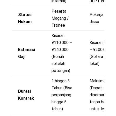
internal)
JLPT N4)
Peserta
Status
Pekerja Formal
Magang /
Hukum
Jisso
Trainee
Kisaran
¥110.000 –
Kisaran ¥150.
Estimasi
¥140.000
– ¥200.000+
Gaji
(Bersih
(Setara pekerj
setelah
lokal)
potongan)
1 hingga 3
Maksimal 5 Ta
Tahun (Bisa
(Dapat
Durasi
perpanjang
diperpanjang
Kontrak
hingga 5
tanpa batas
tahun)
untuk level 2)