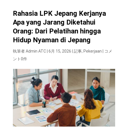
Rahasia LPK Jepang Kerjanya
Apa yang Jarang Diketahui
Orang: Dari Pelatihan hingga
Hidup Nyaman di Jepang
執筆者
Admin ATC
|
6月 15, 2026
|
記事
,
Pekerjaan
|
コメ
ント0件