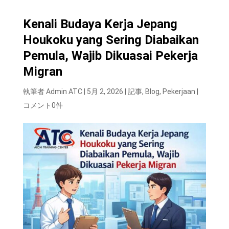
Kenali Budaya Kerja Jepang
Houkoku yang Sering Diabaikan
Pemula, Wajib Dikuasai Pekerja
Migran
執筆者
Admin ATC
|
5月 2, 2026
|
記事
,
Blog
,
Pekerjaan
|
コメント0件