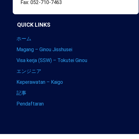
Fax: 052-710-7463
QUICK LINKS
ホーム
Magang – Ginou Jisshusei
Visa kerja (SSW) – Tokutei Ginou
エンジニア
Keperawatan – Kaigo
記事
Pendaftaran