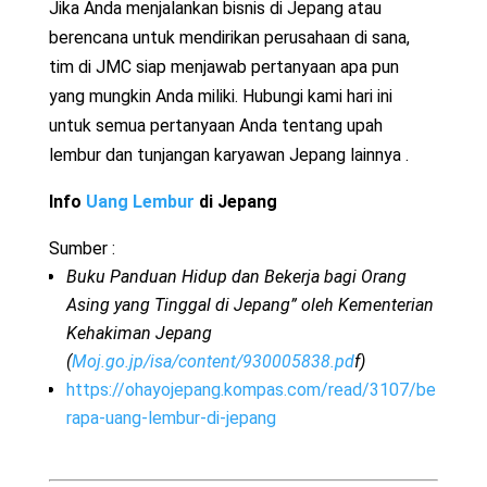
Jika Anda menjalankan bisnis di
Jepang
atau
berencana untuk mendirikan perusahaan di sana,
tim di JMC siap menjawab pertanyaan apa pun
yang mungkin Anda miliki. Hubungi kami hari ini
untuk semua pertanyaan Anda tentang upah
lembur
dan
tunjangan karyawan
Jepang
lainnya .
Info
Uang Lembur
di Jepang
Sumber :
Buku Panduan Hidup dan Bekerja bagi Orang
Asing yang Tinggal di Jepang” oleh Kementerian
Kehakiman Jepang
(
Moj.go.jp/isa/content/930005838.pd
f)
https://ohayojepang.kompas.com/read/3107/be
rapa-uang-lembur-di-jepang