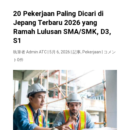
20 Pekerjaan Paling Dicari di
Jepang Terbaru 2026 yang
Ramah Lulusan SMA/SMK, D3,
S1
執筆者
Admin ATC
|
5月 6, 2026
|
記事
,
Pekerjaan
|
コメン
ト0件