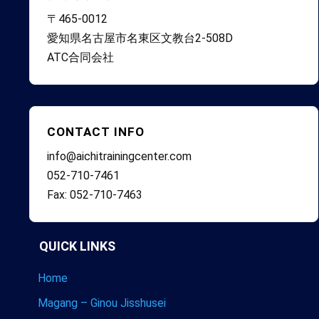
〒465-0012
愛知県名古屋市名東区文教台2-508D
ATC合同会社
CONTACT INFO
info@aichitrainingcenter.com
052-710-7461
Fax: 052-710-7463
QUICK LINKS
Home
Magang – Ginou Jisshusei