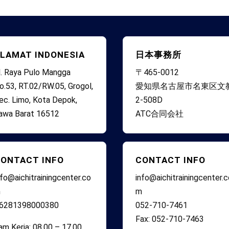
LAMAT INDONESIA
日本事務所
l. Raya Pulo Mangga
〒465-0012
o.53, RT.02/RW.05, Grogol,
愛知県名古屋市名東区文
ec. Limo, Kota Depok,
2-508D
awa Barat 16512
ATC合同会社
ONTACT INFO
CONTACT INFO
nfo@aichitrainingcenter.co
info@aichitrainingcenter.
m
m
6281398000380
052-710-7461
Fax: 052-710-7463
am Kerja: 08.00 – 17.00