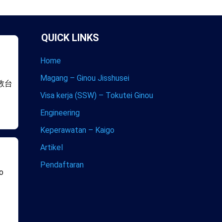
QUICK LINKS
Home
Magang – Ginou Jisshusei
教台
Visa kerja (SSW) – Tokutei Ginou
Engineering
Keperawatan – Kaigo
Artikel
Pendaftaran
co