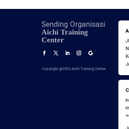
Sending Organisasi
Aichi Training
A
Center
J
N
K
J
Copyright @2025
Aichi Training Center
C
i
+
J