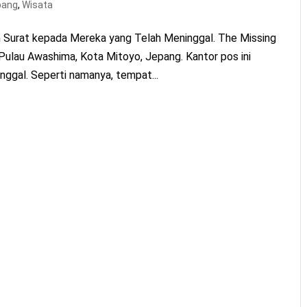
pang
,
Wisata
m Surat kepada Mereka yang Telah Meninggal. The Missing
 Pulau Awashima, Kota Mitoyo, Jepang. Kantor pos ini
nggal. Seperti namanya, tempat...