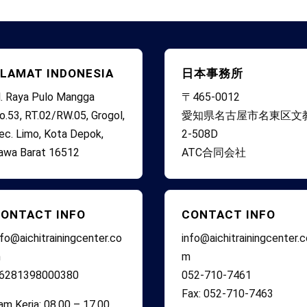
LAMAT INDONESIA
日本事務所
l. Raya Pulo Mangga
〒465-0012
o.53, RT.02/RW.05, Grogol,
愛知県名古屋市名東区文
ec. Limo, Kota Depok,
2-508D
awa Barat 16512
ATC合同会社
ONTACT INFO
CONTACT INFO
nfo@aichitrainingcenter.co
info@aichitrainingcenter.
m
m
6281398000380
052-710-7461
Fax: 052-710-7463
am Kerja: 08.00 – 17.00