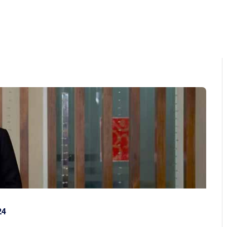
Home
About Us
Program
Q&A
Ga
24