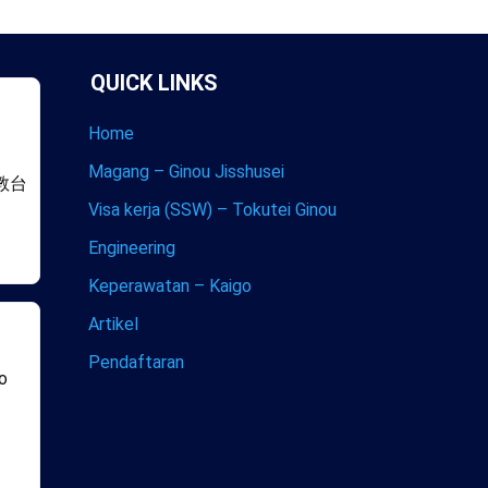
QUICK LINKS
Home
Magang – Ginou Jisshusei
教台
Visa kerja (SSW) – Tokutei Ginou
Engineering
Keperawatan – Kaigo
Artikel
Pendaftaran
co