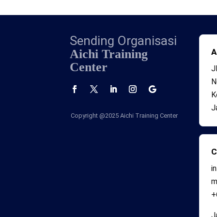
Sending Organisasi
Aichi Training
A
Center
J
N
K
J
Copyright @2025
Aichi Training Center
C
i
+
J