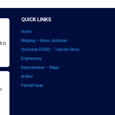
QUICK LINKS
Home
Magang – Ginou Jisshusei
教台
Visa kerja (SSW) – Tokutei Ginou
Engineering
Keperawatan – Kaigo
Artikel
Pendaftaran
co