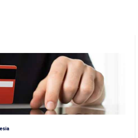
Home
About Us
Program
Q&A
Ga
esia