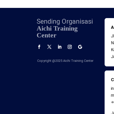
Sending Organisasi
Aichi Training
A
Center
J
N
K
J
Copyright @2025
Aichi Training Center
C
i
+
J