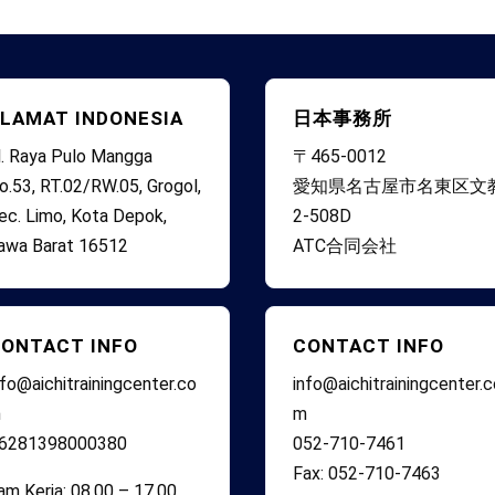
LAMAT INDONESIA
日本事務所
l. Raya Pulo Mangga
〒465-0012
o.53, RT.02/RW.05, Grogol,
愛知県名古屋市名東区文
ec. Limo, Kota Depok,
2-508D
awa Barat 16512
ATC合同会社
ONTACT INFO
CONTACT INFO
nfo@aichitrainingcenter.co
info@aichitrainingcenter.
m
m
6281398000380
052-710-7461
Fax: 052-710-7463
am Kerja: 08.00 – 17.00