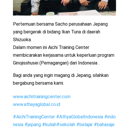
Pertemuan bersama Sacho perusahaan Jepang
yang bergerak di bidang Ikan Tuna di daerah
Shizuoka.
Dalam momen ini Aichi Training Center
membicarakan kerjasama untuk keperluan program
Ginojisshusei (Pemagangan) dari Indonesia .
Bagi anda yang ingin magang di Jepang, silahkan
bergabung bersama kami.
www.aichitrainingcenter.com
www.athayaglobal.co.id
#
AichiTrainingCenter
#
AthyaGlobalIndonesia
#
indo
nesia
#
jepang
#
kuliah
#
sekolah
#
belajar
#
bahasaje