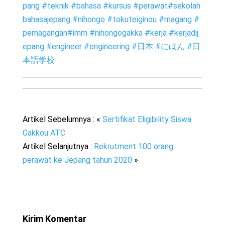
pang
#
teknik
#
bahasa
#
kursus
#
perawat
#
sekolah
bahasajepang
#
nihongo
#
tokuteiginou
#
magang
#
pemagangan
#
imm
#
nihongogakka
#
kerja
#
kerjadij
epang
#
engineer
#
engineering
#
日本
#
にほん
#
日
本語学校
Artikel Sebelumnya : «
Sertifikat Eligibility Siswa
Gakkou ATC
Artikel Selanjutnya :
Rekrutment 100 orang
perawat ke Jepang tahun 2020
»
Kirim Komentar