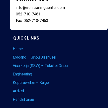
info@aichitrainingcenter.com
052-710-7461
Fax: 052-710-7463
QUICK LINKS
Home
Magang – Ginou Jisshusei
Visa kerja (SSW) – Tokutei Ginou
Engineering
Keperawatan – Kaigo
Artikel
Pendaftaran