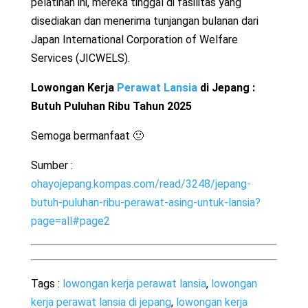
pelatihan ini, mereka tinggal di fasilitas yang
disediakan dan menerima tunjangan bulanan dari
Japan International Corporation of Welfare
Services (JICWELS).
Lowongan Kerja
Perawat Lansia
di Jepang :
Butuh Puluhan Ribu Tahun 2025
Semoga bermanfaat 🙂
Sumber :
ohayojepang.kompas.com/read/3248/jepang-
butuh-puluhan-ribu-perawat-asing-untuk-lansia?
page=all#page2
Tags :
lowongan kerja perawat lansia
,
lowongan
kerja perawat lansia di jepang
,
lowongan kerja