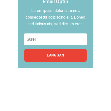
Email Optin
Lorem ipsum dolor sit amet,
consectetur adipiscing elit. Donec
sed finibus nisi, sed dictum eros.
LANGGAN