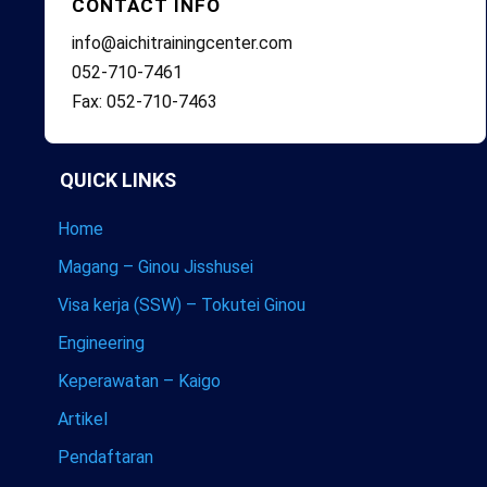
CONTACT INFO
info@aichitrainingcenter.com
052-710-7461
Fax: 052-710-7463
QUICK LINKS
Home
Magang – Ginou Jisshusei
Visa kerja (SSW) – Tokutei Ginou
Engineering
Keperawatan – Kaigo
Artikel
Pendaftaran