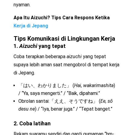
nyaman.
Apa Itu Aizuchi? Tips Cara Respons Ketika
Kerja di Jepang
Tips Komunikasi di Lingkungan Kerja
1.
Aizuchi
yang tepat
Coba terapkan beberapa
aizuchi
yang tepat
supaya lebih aman saat mengobrol di tempat kerja
di Jepang.
「はい、わかりました」 (
Hai, wakarimashita
)
/ “Ya, saya mengerti.” / “Baik, dipahami.”
Obrolan santai:「ええ、そうですね」 (
Ee, sō
desu ne
) / “Iya, benar juga.” / “Tepat banget.”
2. Coba latihan
Rekam suaramu sendiri dan ganti gumaman “hm-