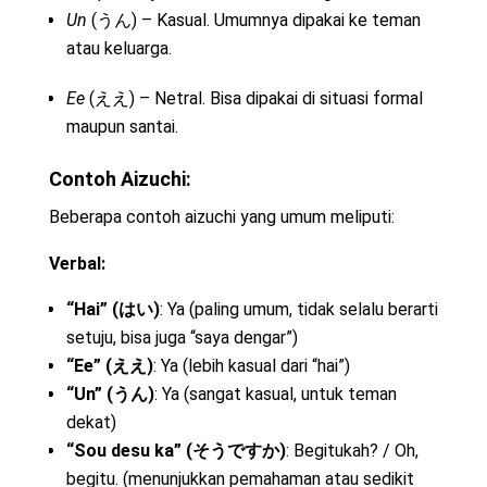
Un
(うん) – Kasual. Umumnya dipakai ke teman
atau keluarga.
Ee
(ええ) – Netral. Bisa dipakai di situasi formal
maupun santai.
Contoh Aizuchi:
Beberapa contoh aizuchi yang umum meliputi:
Verbal:
“Hai” (はい)
: Ya (paling umum, tidak selalu berarti
setuju, bisa juga “saya dengar”)
“Ee” (ええ)
: Ya (lebih kasual dari “hai”)
“Un” (うん)
: Ya (sangat kasual, untuk teman
dekat)
“Sou desu ka” (そうですか)
: Begitukah? / Oh,
begitu. (menunjukkan pemahaman atau sedikit