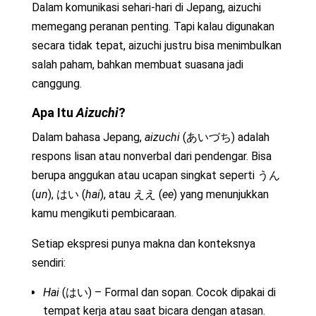
Dalam komunikasi sehari-hari di Jepang, aizuchi
memegang peranan penting. Tapi kalau digunakan
secara tidak tepat, aizuchi justru bisa menimbulkan
salah paham, bahkan membuat suasana jadi
canggung.
Apa Itu
Aizuchi
?
Dalam bahasa Jepang,
aizuchi
(あいづち) adalah
respons lisan atau nonverbal dari pendengar. Bisa
berupa anggukan atau ucapan singkat seperti うん
(
un
), はい (
hai
), atau ええ (
ee
) yang menunjukkan
kamu mengikuti pembicaraan.
Setiap ekspresi punya makna dan konteksnya
sendiri:
Hai
(はい) – Formal dan sopan. Cocok dipakai di
tempat kerja atau saat bicara dengan atasan.