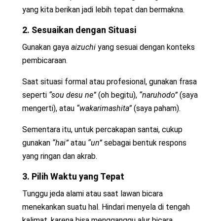
yang kita berikan jadi lebih tepat dan bermakna.
2. Sesuaikan dengan Situasi
Gunakan gaya
aizuchi
yang sesuai dengan konteks
pembicaraan.
Saat situasi formal atau profesional, gunakan frasa
seperti
“sou desu ne”
(oh begitu),
“naruhodo”
(saya
mengerti), atau
“wakarimashita”
(saya paham).
Sementara itu, untuk percakapan santai, cukup
gunakan
“hai”
atau
“un”
sebagai bentuk respons
yang ringan dan akrab.
3. Pilih Waktu yang Tepat
Tunggu jeda alami atau saat lawan bicara
menekankan suatu hal. Hindari menyela di tengah
kalimat, karena bisa mengganggu alur bicara.