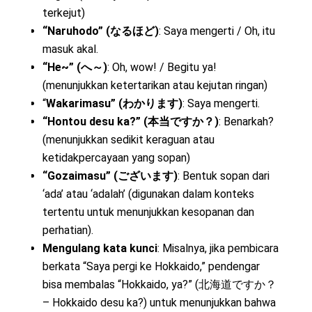
terkejut)
“Naruhodo” (なるほど)
: Saya mengerti / Oh, itu
masuk akal.
“He~” (へ～)
: Oh, wow! / Begitu ya!
(menunjukkan ketertarikan atau kejutan ringan)
“
Wakarimasu” (わかります)
: Saya mengerti.
“Hontou desu ka?” (本当ですか？)
: Benarkah?
(menunjukkan sedikit keraguan atau
ketidakpercayaan yang sopan)
“Gozaimasu” (ございます)
: Bentuk sopan dari
‘ada’ atau ‘adalah’ (digunakan dalam konteks
tertentu untuk menunjukkan kesopanan dan
perhatian).
Mengulang kata kunci
: Misalnya, jika pembicara
berkata “Saya pergi ke Hokkaido,” pendengar
bisa membalas “Hokkaido, ya?” (北海道ですか？
– Hokkaido desu ka?) untuk menunjukkan bahwa